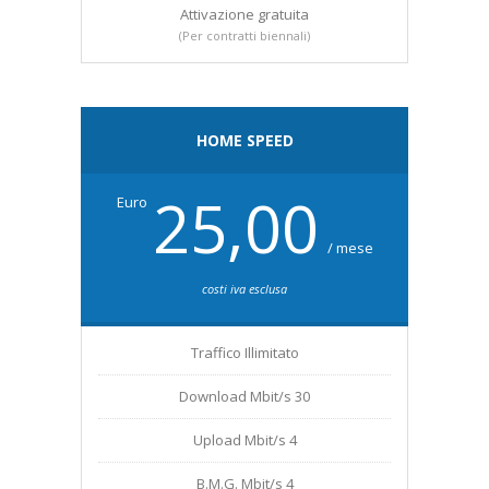
Attivazione gratuita
(Per contratti biennali)
HOME SPEED
25,00
Euro
/ mese
costi iva esclusa
Traffico Illimitato
Download Mbit/s 30
Upload Mbit/s 4
B.M.G. Mbit/s 4