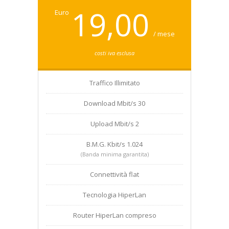
19,00
Euro
/ mese
costi iva esclusa
Traffico Illimitato
Download Mbit/s 30
Upload Mbit/s 2
B.M.G. Kbit/s 1.024
(Banda minima garantita)
Connettività flat
Tecnologia HiperLan
Router HiperLan compreso