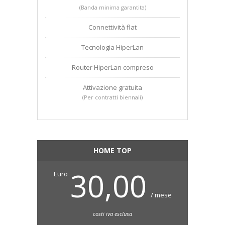
(Banda minima garantita)
Connettività flat
Tecnologia HiperLan
Router HiperLan compreso
Attivazione gratuita
(Per contratti biennali)
HOME TOP
30,00
Euro
/ mese
costi iva esclusa