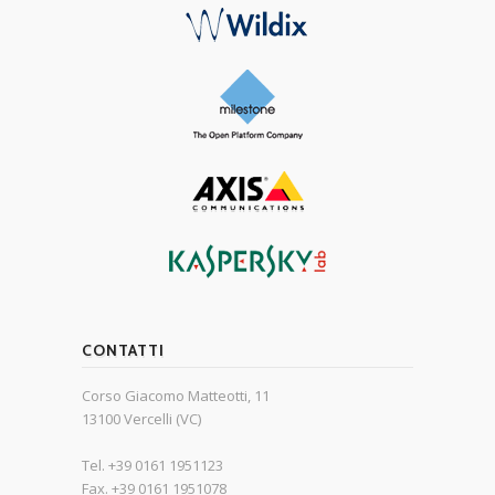
CONTATTI
Corso Giacomo Matteotti, 11
13100 Vercelli (VC)
Tel. +39 0161 1951123
Fax. +39 0161 1951078